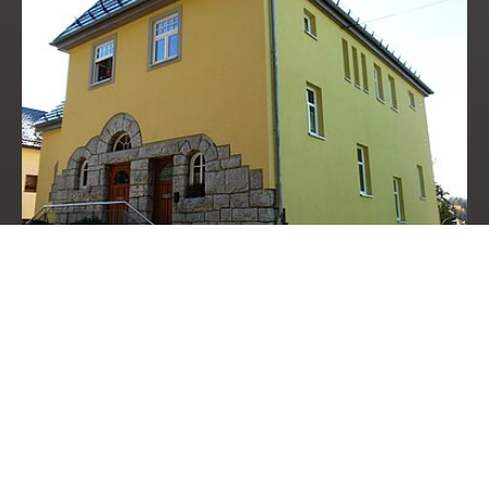
Rathaus Grafengehaig
Markt Grafengehaig
Hauptstraße 19
95356 Grafengehaig
Tel.: 09255/ 355
oder 09255/ 947-0
Fax: 09255/ 808610