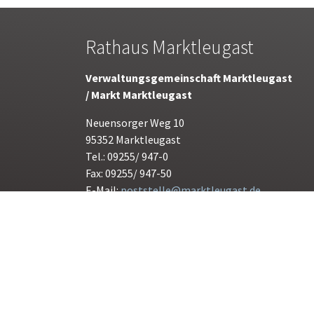
Rathaus Marktleugast
Verwaltungsgemeinschaft Marktleugast
/ Markt Marktleugast
Neuensorger Weg 10
95352 Marktleugast
Tel.: 09255/ 947-0
Fax: 09255/ 947-50
E-Mail:
poststelle@marktleugast.de
Öffnungszeiten:
Montag bis Freitag 08.00 bis 12.00 Uhr
Donnerstag 15.00 bis 17.30 Uhr