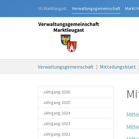
Zum Hauptinhalt springen
VG Marktleugast:
Verwaltungsgemeinschaft
Markt
M
Sie sind hier:
Verwaltungsgemeinschaft
Mitteilungsblatt
Mi
Jahrgang 2026
Jahrgang 2025
Jahrgang 2024
Mitt
Jahrgang 2023
Mitt
Jahrgang 2022