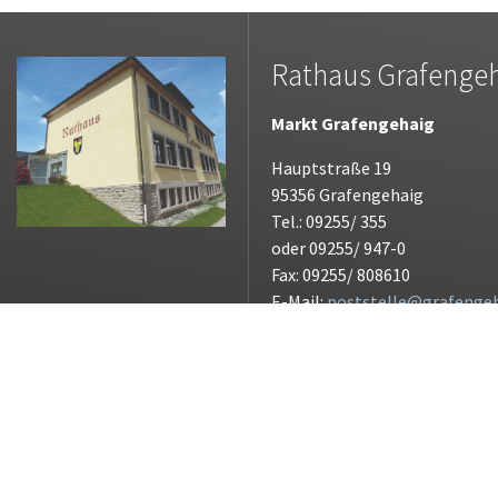
Rathaus Grafenge
Markt Grafengehaig
Hauptstraße 19
95356 Grafengehaig
Tel.: 09255/ 355
oder 09255/ 947-0
Fax: 09255/ 808610
E-Mail:
poststelle@grafengeh
Öffnungszeiten:
Montag bis Freitag 07.30 - 09.
außerhalb der Dienstzeiten n
Vereinbarung