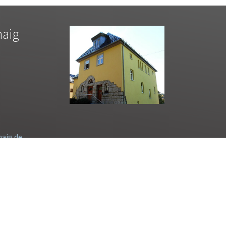
haig
aig.de
30 Uhr
ach