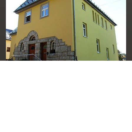
Rathaus Grafengehaig
Markt Grafengehaig
Hauptstraße 19
95356 Grafengehaig
Tel.: 09255/ 355
oder 09255/ 947-0
Fax: 09255/ 808610