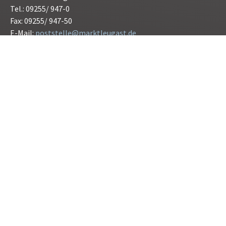
Tel.: 09255/ 947-0
Fax: 09255/ 947-50
E-Mail:
poststelle@marktleugast.de
Öffnungszeiten:
Montag bis Freitag 08.00 bis 12.00 Uhr
Donnerstag 15.00 bis 17.30 Uhr